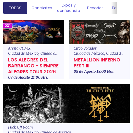
Expos y
TODOS
Conciertos
Deportes
Familiares
conferencia
2X1
Arena CDMX
Circo Volador
Ciudad de México, Ciudad de Mexico
Ciudad de México, Ciudad de Mexico
LOS ALEGRES DEL
METALLION INFERNO
BARRANCO - SIEMPRE
FEST III
ALEGRES TOUR 2026
08 de Agosto 18:00 Hrs.
07 de Agosto 21:00 Hrs.
Fuck Off Room
Ciudad de México, Ciudad de Mexico