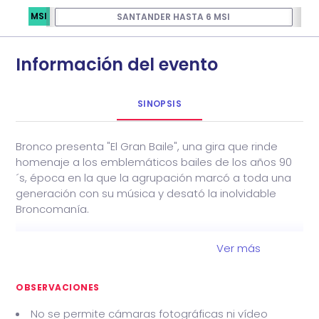
MSI
SANTANDER HASTA 6 MSI
Información del evento
SINOPSIS
Bronco presenta "El Gran Baile", una gira que rinde
homenaje a los emblemáticos bailes de los años 90
´s, época en la que la agrupación marcó a toda una
generación con su música y desató la inolvidable
Broncomanía.
Con una producción de gran formato, que integra
Ver más
escenografía renovada, arte digital y un impactante
despliegue de luz y sonido, Bronco invita al público a
revivir la energía, la emoción y la conexión de aquellos
OBSERVACIONES
grandes escenarios donde miles de personas se
No se permite cámaras fotográficas ni vídeo
reunían para cantar y bailar sus éxitos.