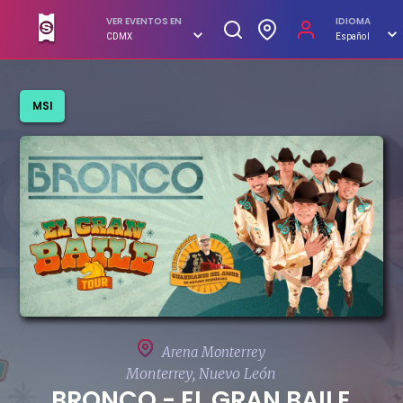
VER EVENTOS EN
IDIOMA
CDMX
Español
MSI
COMPRAR
Arena Monterrey
Monterrey, Nuevo León
BRONCO - EL GRAN BAILE