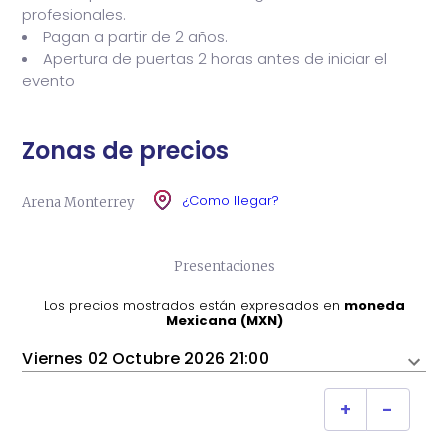
profesionales.
Pagan a partir de 2 años.
En el marco de sus 47 años de trayectoria, "El Gran
Apertura de puertas 2 horas antes de iniciar el
Baile" es una celebración del legado musical de
evento
Bronco, una experiencia diseñada para unir
generaciones y confirmar que su música sigue más
viva que nunca.
Zonas de precios
¿Como llegar?
Arena Monterrey
Presentaciones
Los precios mostrados están expresados ​​en
moneda
Mexicana (MXN)
Viernes 02 Octubre 2026 21:00
+
-