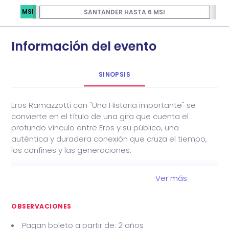
MSI
SANTANDER HASTA 6 MSI
Información del evento
SINOPSIS
Eros Ramazzotti con "Una Historia importante" se
convierte en el título de una gira que cuenta el
profundo vínculo entre Eros y su público, una
auténtica y duradera conexión que cruza el tiempo,
los confines y las generaciones.
Una historia hecha de música, emociones e
Ver más
intercambio, que sigue escribiéndose con la misma
fuerza de siempre y que visitará la republica
mexicana en Noviembre del 2026. No te pierdas este
OBSERVACIONES
gran evento.
Pagan boleto a partir de: 2 años