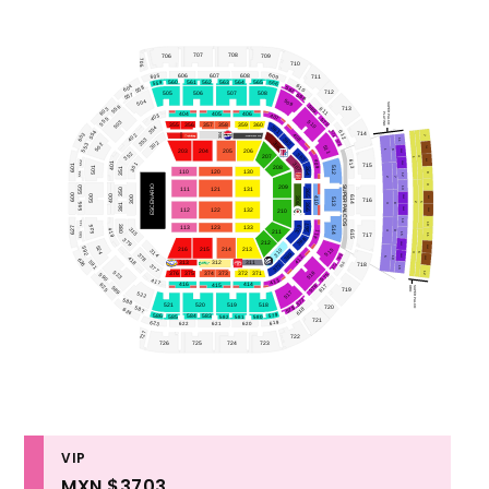
707
708
706
709
705
710
605
609
606
607
608
711
560
561
564
565
559
562
563
566
604
610
558
567
712
505
506
507
508
557
568
509
504
SUPER PALCO
556
569
603
611
713
404
405
406
PLATINO
407
403
555
570
510
503
355
356
357
358
359
360
354
361
554
612
571
602
304
714
303
402
408
7
353
362
11
572
302
306
502
553
511
7VL
11VL
203
204
205
206
1
6
352
363
207
4
1
8VL
409
613
552
12VL
401
301
307
601
715
501
208
512
364
351
110
120
130
551
8
12
2
7
ESCENARIO
9
209
550
SUPER PALCOS
13
350
111
121
131
365
600
500
400
300
614
13VL
9VL
308
410
513
716
2
5
595
381
3
8
366
14VL
10VL
112
122
132
210
14
594
10
367
309
380
525
113
123
133
627
514
315
419
411
211
615
4
9
15
593
11
717
368
379
212
15VL
11VL
524
592
515
216
215
214
213
310
314
3
369
6
378
16VL
573
412
418
12VL
5
10
626
591
313
312
311
616
370
718
574
377
16
516
523
12
376
375
374
373
372
371
575
590
413
417
416
414
625
415
576
617
589
ORO
SUPER PALCO
719
517
522
577
588
521
520
519
518
720
587
578
618
624
579
586
584
583
582
581
580
585
721
619
623
622
621
620
727
722
726
725
724
723
VIP
MXN $3703