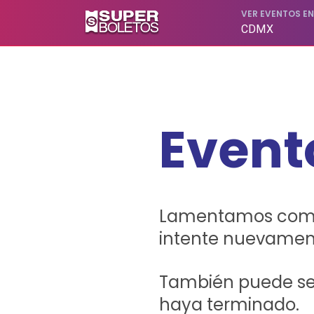
SUPERBOLETOS. No hagas filas, compra en línea
VER EVENTOS E
CDMX
Event
Lamentamos comuni
intente nuevamen
También puede ser
haya terminado.