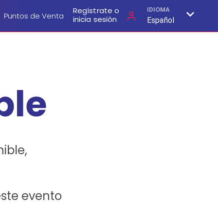
Regístrate o
IDIOMA
Puntos de Venta
inicia sesión
Español
ble
ible,
este evento