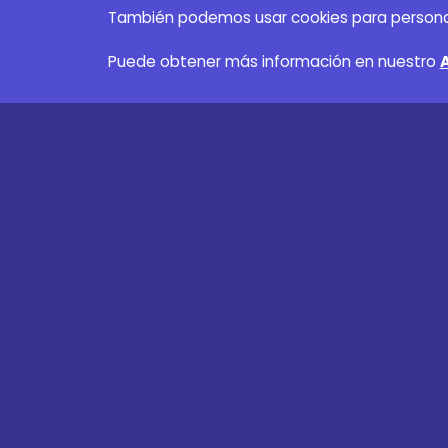
También podemos usar cookies para personaliza
Puede obtener más información en nuestro
SuperFan
Términos y condiciones
Acerca de noso