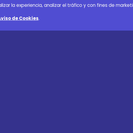
r la experiencia, analizar el tráfico y con fines de marketi
Aviso de Cookies
.
tros
Legales y Seguridad
Preguntas frecuentes
Tu 