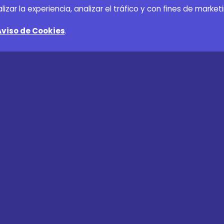
r la experiencia, analizar el tráfico y con fines de marketi
Aviso de Cookies
.
tros
Legales y Seguridad
Preguntas frecuentes
Tu 