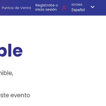
Regístrate o
IDIOMA
Puntos de Venta
inicia sesión
Español
ble
ible,
este evento