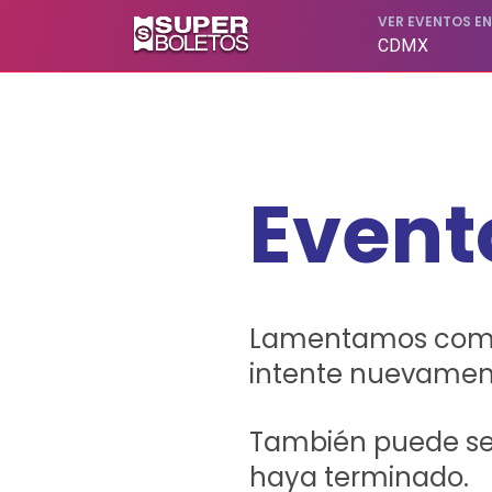
SUPERBOLETOS. No hagas filas, compra en línea
VER EVENTOS E
CDMX
Event
Lamentamos comuni
intente nuevamen
También puede ser
haya terminado.