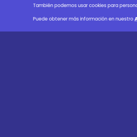
También podemos usar cookies para personaliza
Puede obtener más información en nuestro
SuperFan
Términos y condiciones
Acerca de noso