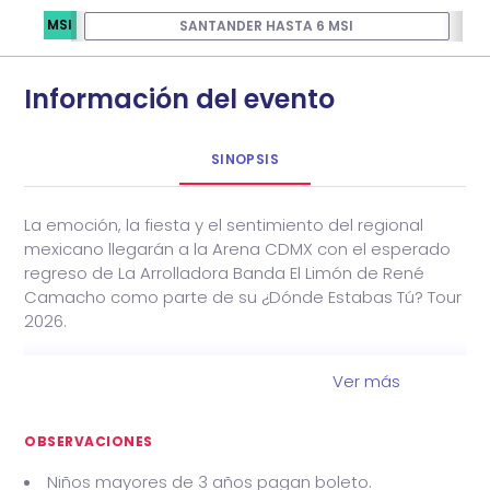
MSI
SANTANDER HASTA 6 MSI
Información del evento
SINOPSIS
La emoción, la fiesta y el sentimiento del regional
mexicano llegarán a la Arena CDMX con el esperado
regreso de La Arrolladora Banda El Limón de René
Camacho como parte de su ¿Dónde Estabas Tú? Tour
2026.
Con una trayectoria que los ha convertido en una de
Ver más
las agrupaciones más importantes y exitosas del
género, La Arrolladora promete una noche inolvidable
llena de éxitos que han marcado generaciones.
OBSERVACIONES
Temas como Ya Es Muy Tarde, El Ruido de Tus Zapatos,
Niños mayores de 3 años pagan boleto.
Llamada de Mi Ex, Mi Segunda Cita y muchos más