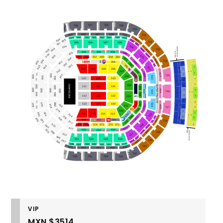
707
708
706
709
705
710
605
609
606
607
608
711
560
561
564
565
562
563
566
559
604
610
558
567
712
505
506
507
508
557
568
509
504
SUPER PALCO
556
569
603
611
713
404
405
406
PLATINO
407
403
555
570
510
503
355
356
357
358
359
360
354
361
554
612
571
602
304
714
303
402
408
305
7
353
362
11
572
302
306
502
553
511
7VL
11VL
203
204
205
206
1
6
352
363
207
4
1
8VL
409
613
552
12VL
401
301
307
601
715
501
208
512
364
351
110
120
130
551
8
12
2
7
ESCENARIO
9
209
550
SUPER PALCOS
13
350
111
121
131
365
600
500
400
300
614
13VL
9VL
308
410
513
716
2
5
595
381
3
8
366
14VL
10VL
112
122
132
210
14
594
10
367
309
380
525
113
123
133
627
514
315
419
411
211
615
4
9
15
593
11
717
368
379
212
15VL
11VL
524
592
515
216
215
214
213
310
314
3
369
6
378
16VL
573
412
418
12VL
5
10
626
591
313
312
311
616
370
718
574
377
16
516
523
12
376
375
374
373
372
371
575
590
413
417
416
414
625
415
576
617
589
ORO
SUPER PALCO
719
517
522
577
588
521
520
519
518
720
587
578
618
624
579
586
584
583
582
581
580
585
721
619
623
622
621
620
727
722
726
725
724
723
VIP
MXN $3514