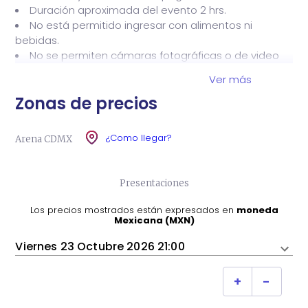
Duración aproximada del evento 2 hrs.
serán parte de un espectáculo cargado de emoción
No está permitido ingresar con alimentos ni
y energía.
bebidas.
No se permiten cámaras fotográficas o de video
Prepárate para cantar, recordar y vivir una experiencia
profesionales.
única junto a una de las bandas más queridas de
Ver más
Apertura de puertas 18:30 hrs
México.
Zonas de precios
¿Como llegar?
Arena CDMX
Presentaciones
Los precios mostrados están expresados ​​en
moneda
Mexicana (MXN)
Viernes 23 Octubre 2026 21:00
+
-