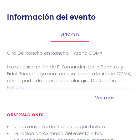
Información del evento
SINOPSIS
Gira De Rancho en Rancho - Arena CDMX
La explosiva unión de El Komander, Lenin Ramírez y
Fidel Rueda llega con toda su fuerza a la Arena CDMX,
como parte de la espectacular gira De Rancho en
Rancho.
Ver más
Tres grandes exponentes del regional mexicano se
reúnen en un mismo escenario para ofrecer una
noche cargada de corridos, banda y romanticismo
OBSERVACIONES
ranchero, interpretando los éxitos que los han
Niños mayores de 3 años pagan boleto.
consolidado como referentes del género. Con una
Duración aproximada del evento 4 hrs.
producción de primer nivel y un repertorio lleno de