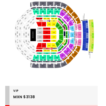
707
708
706
709
705
710
605
609
606
607
608
711
560
561
564
565
562
563
566
559
604
610
558
567
712
505
506
507
508
557
568
509
504
SUPER PALCO
556
569
603
611
713
404
405
406
PLATINO
407
403
555
570
510
503
355
356
357
358
359
360
354
361
554
612
571
602
304
714
303
402
408
305
7
353
362
11
572
302
306
502
553
511
7VL
11VL
203
204
205
206
1
6
352
363
207
4
1
8VL
409
613
552
12VL
401
301
307
601
715
501
208
512
364
351
110
120
130
551
8
12
2
7
ESCENARIO
9
209
550
SUPER PALCOS
13
350
111
121
131
365
600
500
400
300
614
13VL
9VL
308
410
513
716
2
5
595
381
3
8
366
14VL
10VL
112
122
132
210
14
594
10
367
309
380
525
113
123
133
627
514
315
419
411
211
615
4
9
15
593
11
717
368
379
212
15VL
11VL
524
592
515
216
215
214
213
310
314
3
369
6
378
16VL
573
412
418
12VL
5
10
626
591
313
312
311
616
370
718
574
377
16
516
523
12
376
375
374
373
372
371
575
590
413
417
416
414
625
415
576
617
589
ORO
SUPER PALCO
719
517
522
577
588
521
520
519
518
720
587
578
618
624
579
586
584
583
582
581
580
585
721
619
623
622
621
620
727
722
726
725
724
723
VIP
MXN $3138